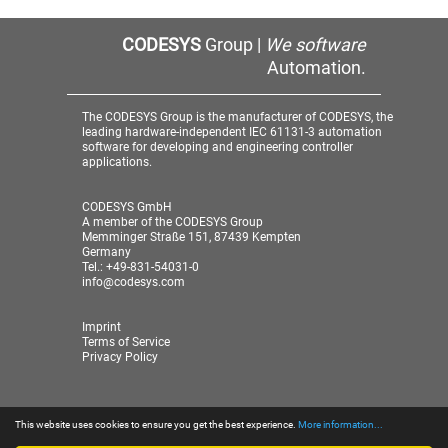
CODESYS
Group |
We software
Automation.
The CODESYS Group is the manufacturer of CODESYS, the
leading hardware-independent IEC 61131-3 automation
software for developing and engineering controller
applications.
CODESYS GmbH
A member of the CODESYS Group
Memminger Straße 151, 87439 Kempten
Germany
Tel.: +49-831-54031-0
info@codesys.com
Imprint
Terms of Service
Privacy Policy
This website uses cookies to ensure you get the best experience.
More information...
© 2026 CODESYS GmbH
| A member of the CODESYS