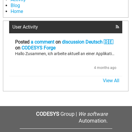
Blog
Home
User Activity
Posted
a comment
on
discussion Deutsch 🇩🇪
on
CODESYS Forge
Hallo Zusammen, ich arbeite aktuell an einer Applikation, bei der im OPC-UA-Server eines Geräts ein Methodenaufruf implementiert ist, der für die Ansteuerung des Geräts erforderlich ist. Meine Steuerung agiert in diesem Fall als OPC-UA-Client und kommuniziert mit dem entsprechenden Server. Mit der Software UaExpert oder über eine entsprechende Hochsprache lässt sich der Methodenaufruf problemlos ausführen. Die Umsetzung im IEC-Code in CODESYS ist wohl etwas komplexer, wie ich festgestellt habe. Ich...
4 months ago
View All
CODESYS
Group |
We software
Automation.