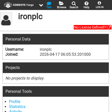
Talk
Browse
Search
Help
LOG IN
ironplc
No License Defined!!!
Personal Data
Username:
ironplc
Joined:
2026-04-17 06:05:53.201000
Projects
No projects to display.
Personal Tools
Profile
Statistics
Activity