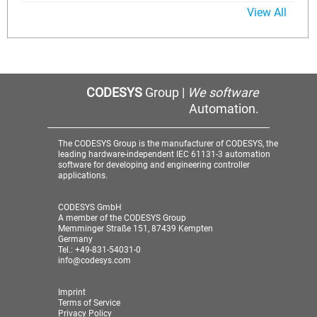
View All
CODESYS
Group |
We software
Automation.
The CODESYS Group is the manufacturer of CODESYS, the
leading hardware-independent IEC 61131-3 automation
software for developing and engineering controller
applications.
CODESYS GmbH
A member of the CODESYS Group
Memminger Straße 151, 87439 Kempten
Germany
Tel.: +49-831-54031-0
info@codesys.com
Imprint
Terms of Service
Privacy Policy