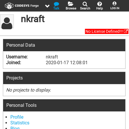
Talk
Browse
Search
Help
LOG IN
nkraft
No License Defined!!!
Personal Data
Username:
nkraft
Joined:
2020-01-17 12:08:01
Projects
No projects to display.
Personal Tools
Profile
Statistics
Blog