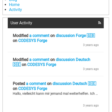
Home
Activity
User Activity
Modified
a comment
on
discussion Forge 🇬🇧
on
CODESYS Forge
3 years ago
Modified
a comment
on
discussion Deutsch
🇩🇪
on
CODESYS Forge
3 years ago
Posted
a comment
on
discussion Deutsch 🇩🇪
on
CODESYS Forge
Hallo, vielleicht kann mir jemand mal weiterhelfen. Ich habe hier einen Modbus RS485 zu Ethernet Modbus Konverter. Die Kommunikation mit dem Endgerät, dass mit RS485 RTU angebunden ist funktioniert soweit. Nur wie kann ich der Codesys Software im Projekt klar machen, dass ein Teilnehmer mit der Adresse 2 dran hängt. Das Gateway habe ich mit Ethernet Modbus am laufen, nur der nächste Schritt fehlt mir. Vielen Dank schonmal für die Hilfe. VG
3 years ago