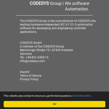
CODESYS
Group |
We software
Automation.
The CODESYS Group is the manufacturer of CODESYS, the
leading hardware-independent IEC 61131-3 automation
software for developing and engineering controller
applications.
CODESYS GmbH
A member of the CODESYS Group
Memminger Straße 151, 87439 Kempten
Germany
Tel.: +49-831-54031-0
info@codesys.com
Imprint
Terms of Service
Privacy Policy
This website uses cookies to ensure you get the best experience.
More information...
© 2026 CODESYS GmbH
| A member of the CODESYS
Group
Ok!