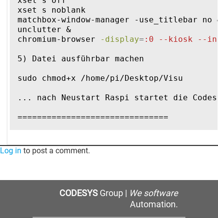
xset s off
xset s noblank
matchbox-window-manager -use_titlebar no 
unclutter &
chromium-browser 
-display
=
:0 --kiosk --in
5) Datei ausführbar machen
sudo chmod+x /home/pi/Desktop/Visu
... nach Neustart Raspi startet die Codes
===============================
Log in
to post a comment.
CODESYS
Group |
We software
Automation.