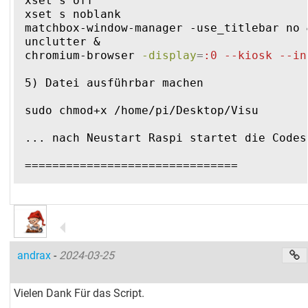
xset s off
xset s noblank
matchbox-window-manager -use_titlebar no 
unclutter &
chromium-browser 
-display
=
:0 --kiosk --in
5) Datei ausführbar machen
sudo chmod+x /home/pi/Desktop/Visu
... nach Neustart Raspi startet die Codes
===============================
andrax
-
2024-03-25
Vielen Dank Für das Script.